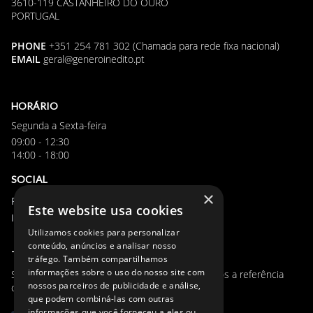
3610-119 CASTANHEIRO DO OURO
Eventos
Estruturas Provisórias
ver detalhes
PORTUGAL
PHONE
+351 254 781 302
(Chamada para rede fixa nacional)
EMAIL
geral@generoinedito.pt
HORÁRIO
Segunda a Sexta-feira
09:00 - 12:30
14:00 - 18:00
SOCIAL
×
Facebook
Este website usa cookies
Instagram
Utilizamos cookies para personalizar
conteúdo, anúncios e analisar nosso
TEM UM PROJETO? FALE CONNOSCO!
tráfego. Também compartilhamos
informações sobre o uso do nosso site com
Seja uma grande obra, restauro ou evento, somos a referência
nossos parceiros de publicidade e análise,
que procura.
que podem combiná-las com outras
informações que você forneceu a eles ou