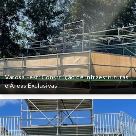
Montagem de Andaimes no
Empreendimento Distrikt
Intervenção técnica da Género Inédito no
fornecimento e montagem de andaimes de fachada
para um dos maiores empreendimentos
residenciais e comerciais de Lisboa.
Construção Civil & Infraestruturas
Varosa Fest: Construção de Infraestruturas
ver detalhes
Andaimes & Andaimes de Fachada
e Áreas Exclusivas
Varosa Fest: Construção de
Infraestruturas e Áreas Exclusivas