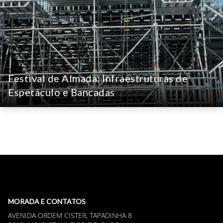
Execução de pórticos monumentais e áreas VIP
elevadas, unindo impacto visual e segurança
estrutural para um dos maiores festivais da região.
Eventos
ver detalhes
Festival de Almada: Infraestruturas de
Espetáculo e Bancadas
Festival de Almada: Infraestruturas
de Espetáculo e Bancadas
Montagem de palcos, torres de iluminação e
bancadas de grande escala para o prestigiado
MORADA E CONTATOS
Festival de Teatro de Almada.
AVENIDA ORDEM CISTER, TAPADINHA 8