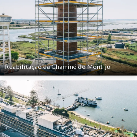
Reabilitação da Chaminé do Montijo
Reabilitação da Chaminé do Montijo
Fornecimento e montagem de sistemas de andaime
para o restauro da chaminé industrial histórica do
Montijo, garantindo acesso seguro a grandes
alturas.