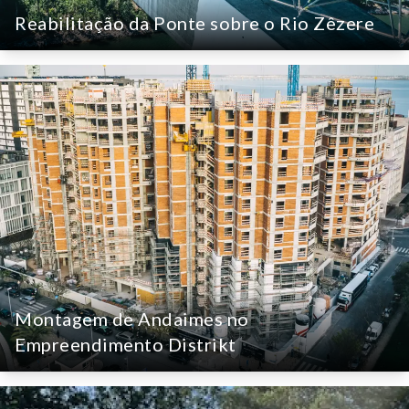
Reabilitação da Ponte sobre o Rio Zêzere
Reabilitação da Ponte sobre o Rio
Zêzere
Intervenção técnica de elevada complexidade para
a reabilitação e reforço estrutural de uma das
maiores infraestruturas sobre o Rio Zêzere.
Construção Civil & Infraestruturas
ver detalhes
Montagem de Andaimes no
Empreendimento Distrikt