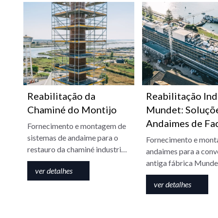
Reabilitação da
Reabilitação Ind
Chaminé do Montijo
Mundet: Soluçõ
Andaimes de Fa
Fornecimento e montagem de
sistemas de andaime para o
Fornecimento e mont
restauro da chaminé industrial
andaimes para a conv
histórica do Montijo,
antiga fábrica Mund
ver detalhes
garantindo acesso seguro a
moderno empreendi
grandes alturas.
ver detalhes
residencial e turístico