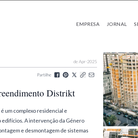
EMPRESA
JORNAL
S
de Apr-2025
Partilhe
endimento Distrikt
é um complexo residencial e
edifícios. A intervenção da Género
 montagem e desmontagem de sistemas