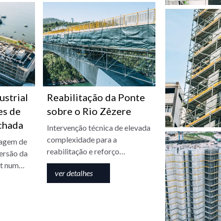
ustrial
Reabilitação da Ponte
es de
sobre o Rio Zêzere
chada
Intervenção técnica de elevada
complexidade para a
agem de
reabilitação e reforço
ersão da
estrutural de uma das maiores
et num
ver detalhes
infraestruturas sobre o Rio
mento
Zêzere.
.