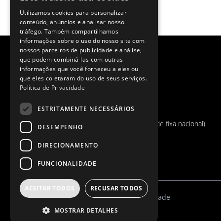
Utilizamos cookies para personalizar
conteúdo, anúncios e analisar nosso
tráfego. Também compartilhamos
informações sobre o uso do nosso site com
nossos parceiros de publicidade e análise,
que podem combiná-las com outras
informações que você forneceu a eles ou
MORADA E CONTATOS
que eles coletaram do uso de seus serviços.
AVENIDA ORDEM CISTER, TAPADINHA 8
Política de Privacidade
3610-119 CASTANHEIRO DO OURO
PORTUGAL
ESTRITAMENTE NECESSÁRIOS
PHONE
+351 254 781 302
(Chamada para rede fixa nacional)
DESEMPENHO
EMAIL
geral@generoinedito.pt
DIRECIONAMENTO
FUNCIONALIDADE
ACEITAR TODOS
RECUSAR TODOS
Termos & Condições
Política de Privacidade
MOSTRAR DETALHES